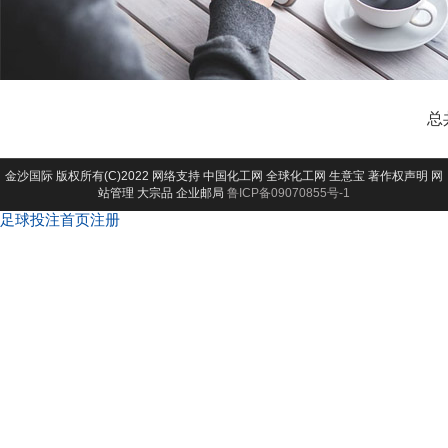
总
金沙国际
版权所有(C)2022 网络支持
中国化工网
全球化工网
生意宝
著作权声明
网
站管理
大宗品
企业邮局
鲁ICP备09070855号-1
足球投注首页注册