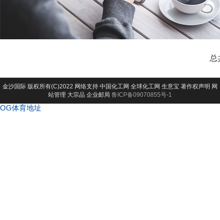
总
金沙国际
版权所有(C)2022 网络支持
中国化工网
全球化工网
生意宝
著作权声明
网
站管理
大宗品
企业邮局
鲁ICP备09070855号-1
OG体育地址