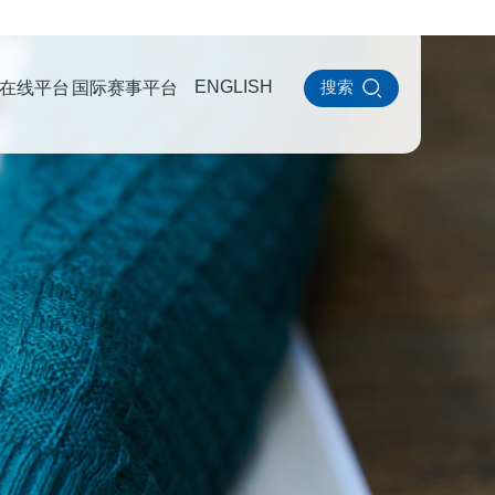
ENGLISH
搜索
在线平台
国际赛事平台