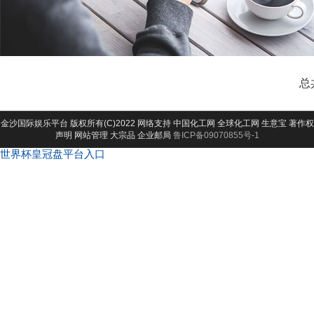
总
金沙国际娱乐平台
版权所有(C)2022 网络支持
中国化工网
全球化工网
生意宝
著作权
声明
网站管理
大宗品
企业邮局
鲁ICP备09070855号-1
世界杯皇冠盘平台入口