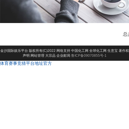
总
金沙国际娱乐平台
版权所有(C)2022 网络支持
中国化工网
全球化工网
生意宝
著作权
声明
网站管理
大宗品
企业邮局
鲁ICP备09070855号-1
体育赛事竞猜平台地址官方