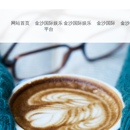
网站首页
金沙国际娱乐
金沙国际娱乐
金沙国际
金沙
平台