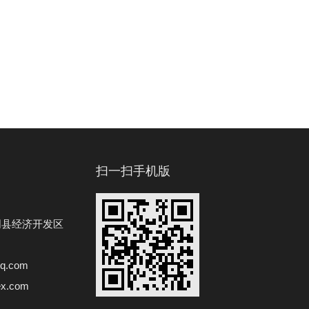
扫一扫手机版
阴县经济开发区
q.com
x.com