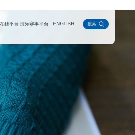
ENGLISH
搜索
在线平台
国际赛事平台