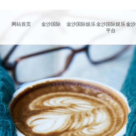
网站首页
金沙国际
金沙国际娱乐
金沙国际娱乐
金沙
平台