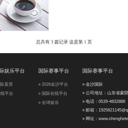
总共有 3 篇记录 这是第 1 页
际娱乐平台
国际赛事平台
国际赛事平台
国际直营
» 2026金沙平台
» 金沙国际
» 公司地址：山东省蒙
A在线平台
» 国际在线平台
» 电话：0539-4832888
» 全球娱乐
» 邮箱：1925821145@q
» 网址：www.shenghete