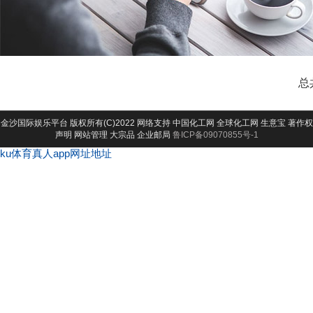
总
金沙国际娱乐平台
版权所有(C)2022 网络支持
中国化工网
全球化工网
生意宝
著作权
声明
网站管理
大宗品
企业邮局
鲁ICP备09070855号-1
ku体育真人app网址地址