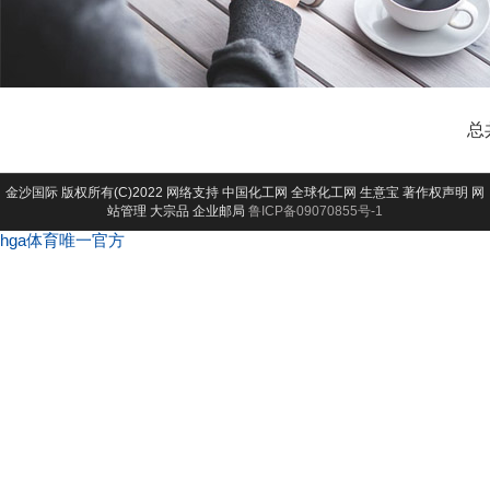
总
金沙国际
版权所有(C)2022 网络支持
中国化工网
全球化工网
生意宝
著作权声明
网
站管理
大宗品
企业邮局
鲁ICP备09070855号-1
hga体育唯一官方