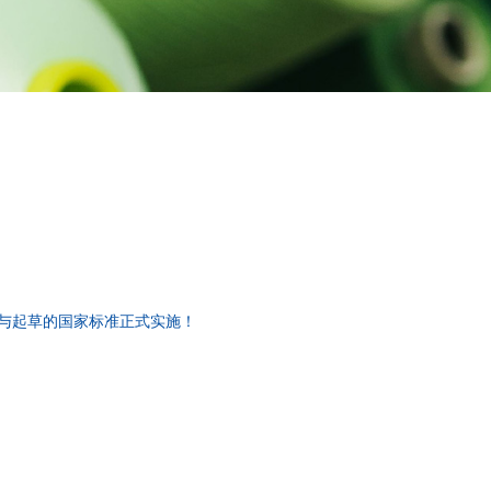
与起草的国家标准正式实施！