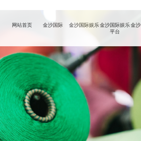
网站首页
金沙国际
金沙国际娱乐
金沙国际娱乐
金沙
平台