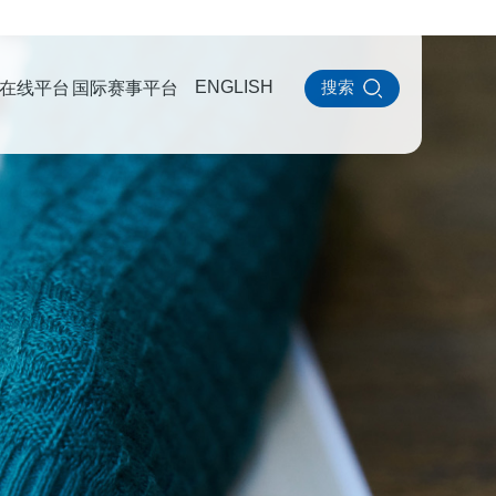
ENGLISH
搜索
在线平台
国际赛事平台