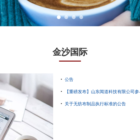
金沙国际
•
公告
•
【重磅发布】山东闻道科技有限公司参
•
关于无纺布制品执行标准的公告