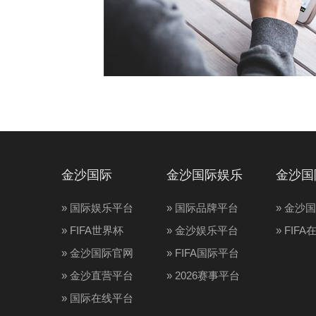
金沙国际
金沙国际娱乐
金沙国
» 国际娱乐平台
» 国际品牌平台
» 金沙
» FIFA世界杯
» 金沙娱乐平台
» FIF
» 金沙国际官网
» FIFA国际平台
» 金沙直营平台
» 2026赛事平台
» 国际在线平台