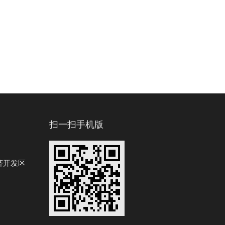
扫一扫手机版
济开发区
m
m