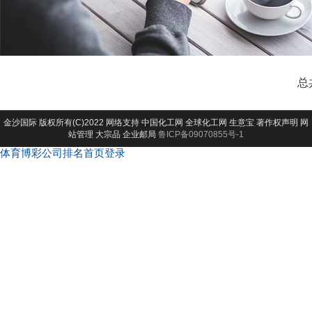
总
金沙国际
版权所有(C)2022 网络支持
中国化工网
全球化工网
生意宝
著作权声明
网
站管理
大宗品
企业邮局
鲁ICP备09070855号-1
体育博彩公司排名首页登录