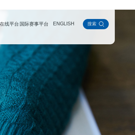
ENGLISH
搜索
在线平台
国际赛事平台