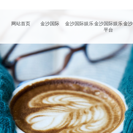
网站首页
金沙国际
金沙国际娱乐
金沙国际娱乐
金沙
平台