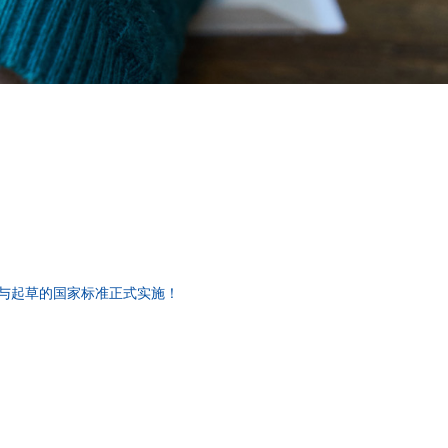
与起草的国家标准正式实施！