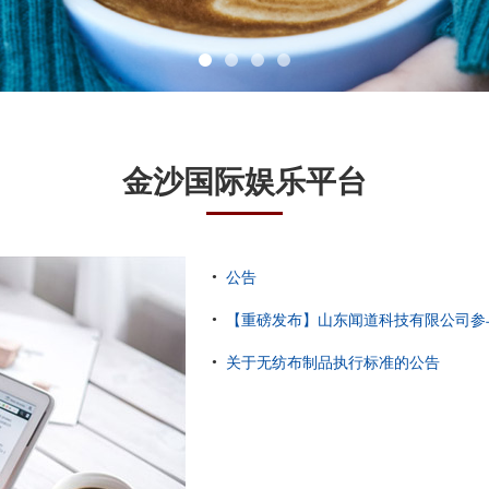
金沙国际娱乐平台
•
公告
•
【重磅发布】山东闻道科技有限公司参
•
关于无纺布制品执行标准的公告