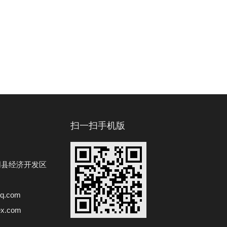
扫一扫手机版
阴县经济开发区
q.com
x.com