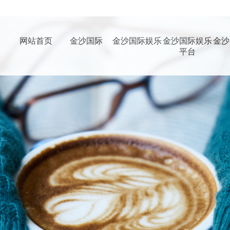
网站首页
金沙国际
金沙国际娱乐
金沙国际娱乐
金沙
平台