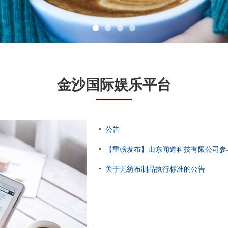
金沙国际娱乐平台
•
公告
•
【重磅发布】山东闻道科技有限公司参
•
关于无纺布制品执行标准的公告