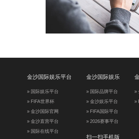
金沙国际娱乐平台
金沙国际娱乐
» 国际娱乐平台
» 国际品牌平台
»
» FIFA世界杯
» 金沙娱乐平台
»
» 金沙国际官网
» FIFA国际平台
» 金沙直营平台
» 2026赛事平台
» 国际在线平台
扫一扫手机版