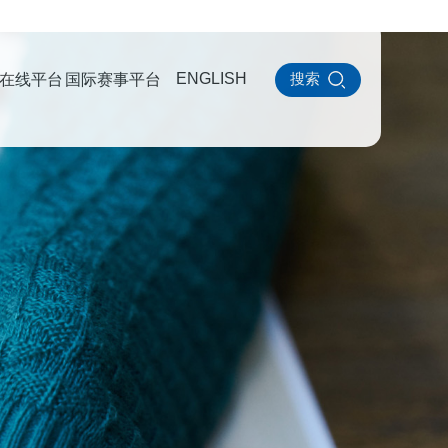
ENGLISH
搜索
在线平台
国际赛事平台