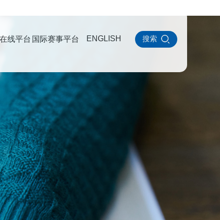
ENGLISH
搜索
在线平台
国际赛事平台