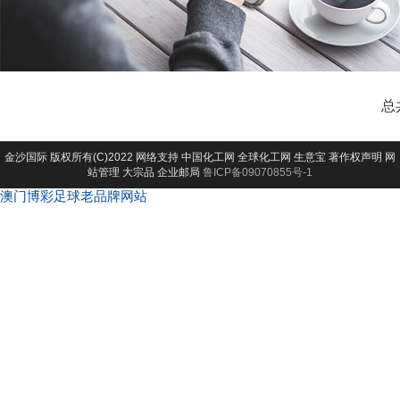
总
金沙国际
版权所有(C)2022 网络支持
中国化工网
全球化工网
生意宝
著作权声明
网
站管理
大宗品
企业邮局
鲁ICP备09070855号-1
澳门博彩足球老品牌网站