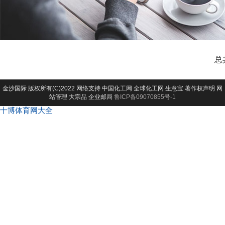
总
金沙国际
版权所有(C)2022 网络支持
中国化工网
全球化工网
生意宝
著作权声明
网
站管理
大宗品
企业邮局
鲁ICP备09070855号-1
十博体育网大全