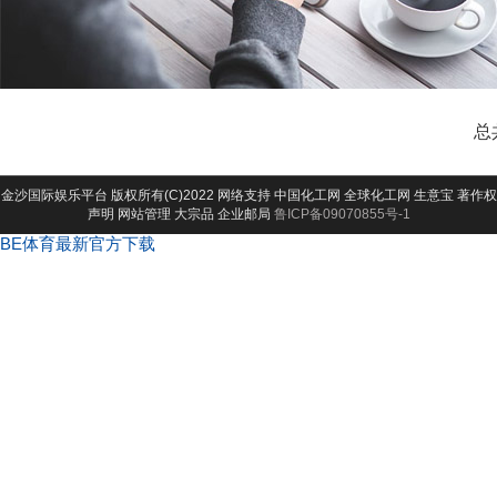
总
金沙国际娱乐平台
版权所有(C)2022 网络支持
中国化工网
全球化工网
生意宝
著作权
声明
网站管理
大宗品
企业邮局
鲁ICP备09070855号-1
BE体育最新官方下载