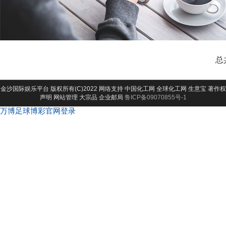
总
金沙国际娱乐平台
版权所有(C)2022 网络支持
中国化工网
全球化工网
生意宝
著作权
声明
网站管理
大宗品
企业邮局
鲁ICP备09070855号-1
万博足球博彩官网登录