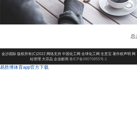
总
金沙国际
版权所有(C)2022 网络支持
中国化工网
全球化工网
生意宝
著作权声明
网
站管理
大宗品
企业邮局
鲁ICP备09070855号-1
易胜博体育app官方下载