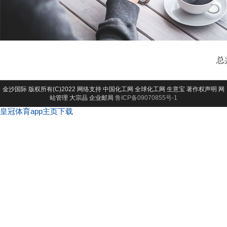
总
金沙国际
版权所有(C)2022 网络支持
中国化工网
全球化工网
生意宝
著作权声明
网
站管理
大宗品
企业邮局
鲁ICP备09070855号-1
皇冠体育app主页下载