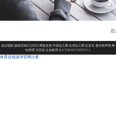
总
金沙国际
版权所有(C)2022 网络支持
中国化工网
全球化工网
生意宝
著作权声明
网
站管理
大宗品
企业邮局
鲁ICP备09070855号-1
体育在线滚球官网注册