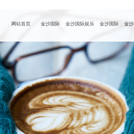
网站首页
金沙国际
金沙国际娱乐
金沙国际
金沙