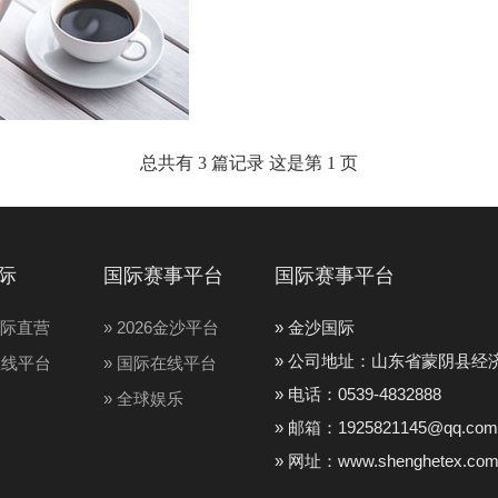
总共有 3 篇记录 这是第 1 页
际
国际赛事平台
国际赛事平台
国际直营
» 2026金沙平台
» 金沙国际
» 公司地址：山东省蒙阴县经
A在线平台
» 国际在线平台
» 电话：0539-4832888
» 全球娱乐
» 邮箱：1925821145@qq.co
» 网址：www.shenghetex.co