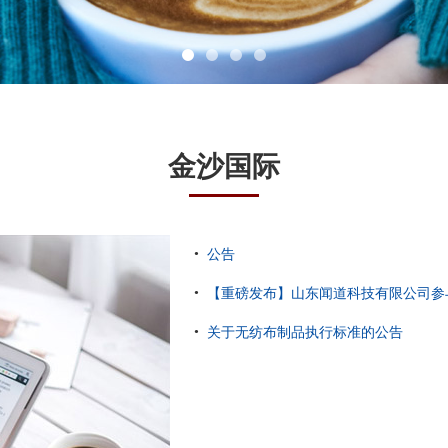
金沙国际
•
公告
•
【重磅发布】山东闻道科技有限公司参
•
关于无纺布制品执行标准的公告