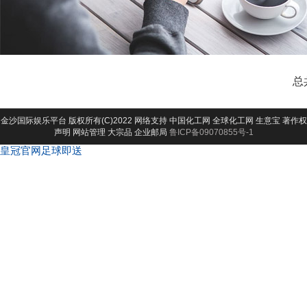
总
金沙国际娱乐平台
版权所有(C)2022 网络支持
中国化工网
全球化工网
生意宝
著作权
声明
网站管理
大宗品
企业邮局
鲁ICP备09070855号-1
皇冠官网足球即送