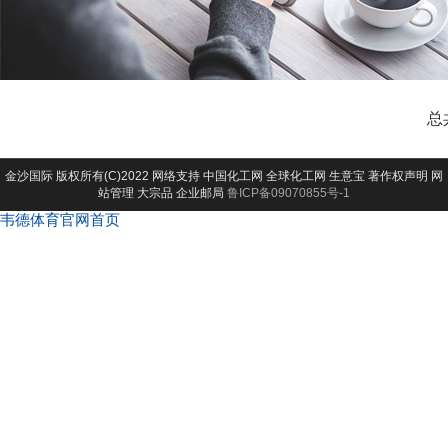
总
金沙国际
版权所有(C)2022 网络支持
中国化工网
全球化工网
生意宝
著作权声明
网
站管理
大宗品
企业邮局
鲁ICP备09070855号-1
韦德体育官网首页