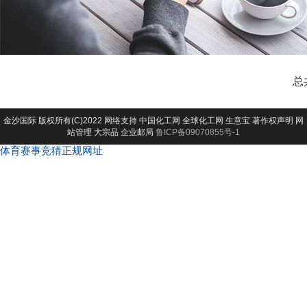
总
金沙国际
版权所有(C)2022 网络支持
中国化工网
全球化工网
生意宝
著作权声明
网
站管理
大宗品
企业邮局
鲁ICP备09070855号-1
体育赛事竞猜正规网址