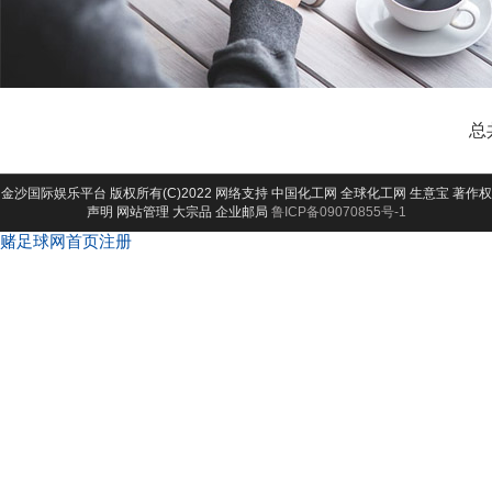
总
金沙国际娱乐平台
版权所有(C)2022 网络支持
中国化工网
全球化工网
生意宝
著作权
声明
网站管理
大宗品
企业邮局
鲁ICP备09070855号-1
赌足球网首页注册