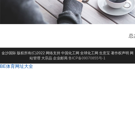
总
金沙国际
版权所有(C)2022 网络支持
中国化工网
全球化工网
生意宝
著作权声明
网
站管理
大宗品
企业邮局
鲁ICP备09070855号-1
BE体育网址大全