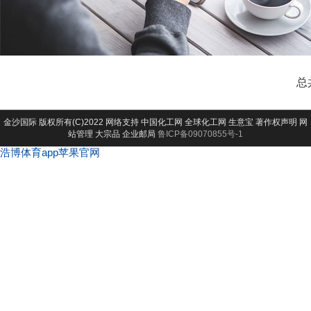
总
金沙国际
版权所有(C)2022 网络支持
中国化工网
全球化工网
生意宝
著作权声明
网
站管理
大宗品
企业邮局
鲁ICP备09070855号-1
浩博体育app苹果官网