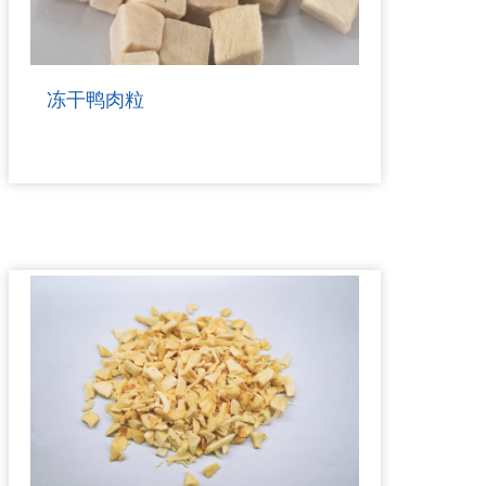
冻干鸭肉粒