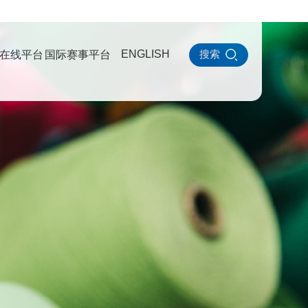
ENGLISH
搜索
在线平台
国际赛事平台