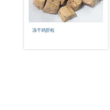
冻干鸡肝粒