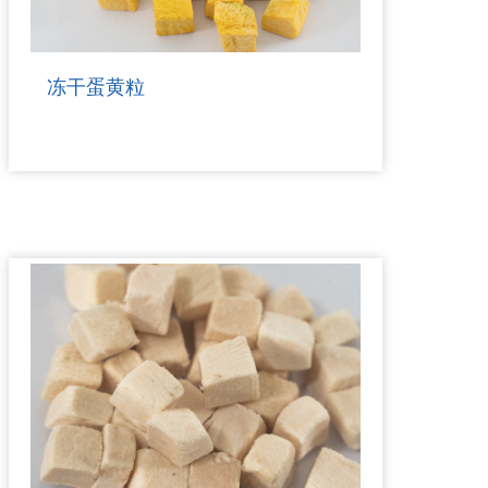
冻干蛋黄粒