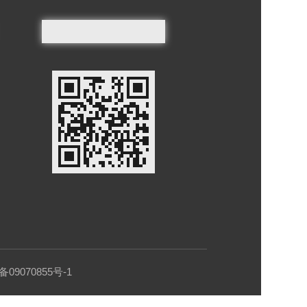
扫一扫手机版
备09070855号-1