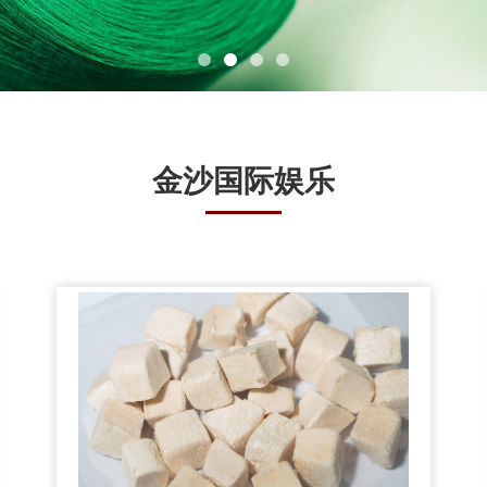
金沙国际娱乐