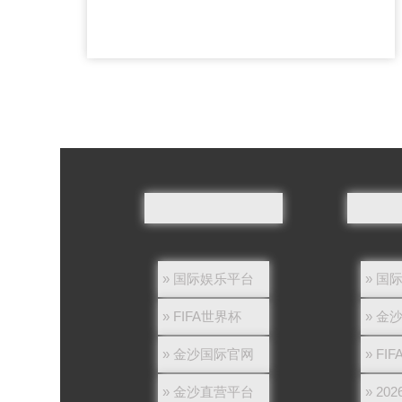
金沙国际娱乐平台
金沙国
» 国际娱乐平台
» 国
» FIFA世界杯
» 金
» 金沙国际官网
» F
» 金沙直营平台
» 2