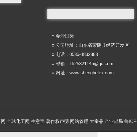
国际赛事平台
» 金沙国际
» 公司地址：山东省蒙阴县经济开发区
» 电话：0539-4832888
» 邮箱：1925821145@qq.com
» 网址：www.shenghetex.com
工网
全球化工网
生意宝
著作权声明
网站管理
大宗品
企业邮局
鲁ICP